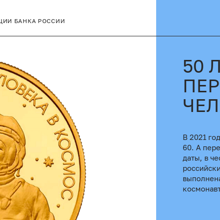
ЦИИ БАНКА РОССИИ
50 
ПЕР
ЧЕЛ
В 2021 го
60. А пер
даты, в ч
российски
выполнена
космонавт