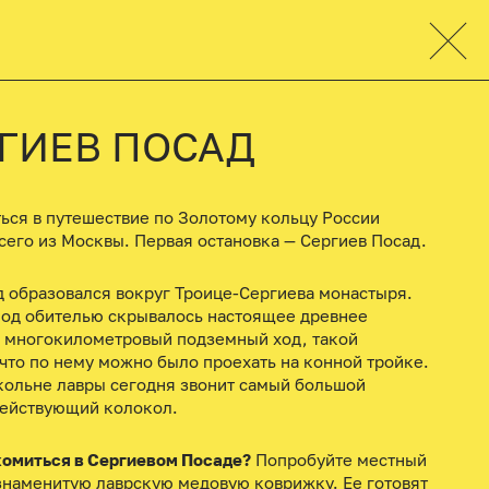
ГИЕВ ПОСАД
ься в путешествие по Золотому кольцу России
сего из Москвы. Первая остановка — Сергиев Посад.
д образовался вокруг Троице-Сергиева монастыря.
под обителью скрывалось настоящее древнее
 многокилометровый подземный ход, такой
что по нему можно было проехать на конной тройке.
кольне лавры сегодня звонит самый большой
действующий колокол.
комиться в Сергиевом Посаде?
Попробуйте местный
знаменитую лаврскую медовую коврижку. Ее готовят