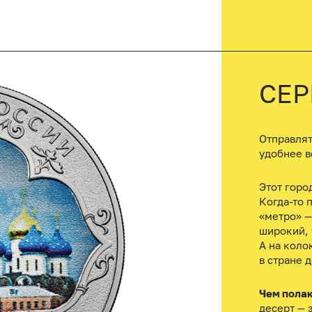
СЕР
Отправлят
удобнее в
Этот горо
Когда-то 
«метро» —
широкий, 
А на коло
в стране 
Чем пола
десерт — 