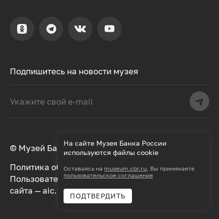
Подпишитесь на новости музея
На сайте Музея Банка России
© Музей Банка России, 2000–2026
используются файлы cookie
Политика обработки персональных данных
Оставаясь на
museum.cbr.ru
, Вы принимаете
пользовательское соглашение
Пользовательское соглашение
Дизайн
сайта —
aic.
Разработка —
Далее
ПОДТВЕРДИТЬ