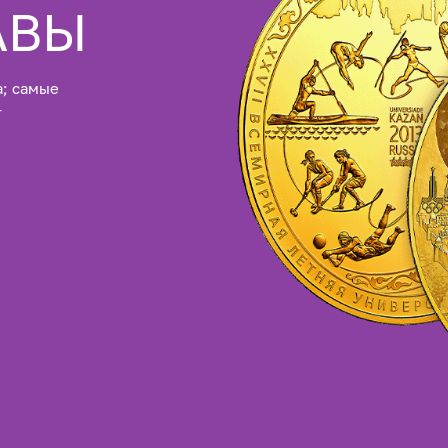
АВЫ
а; самые
—