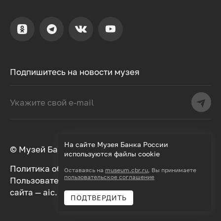
Подпишитесь на новости музея
На сайте Музея Банка России
© Музей Банка России, 2000–2026
используются файлы cookie
Политика обработки персональных данных
Оставаясь на
museum.cbr.ru
, Вы принимаете
пользовательское соглашение
Пользовательское соглашение
Дизайн
сайта —
aic.
Разработка —
Далее
ПОДТВЕРДИТЬ