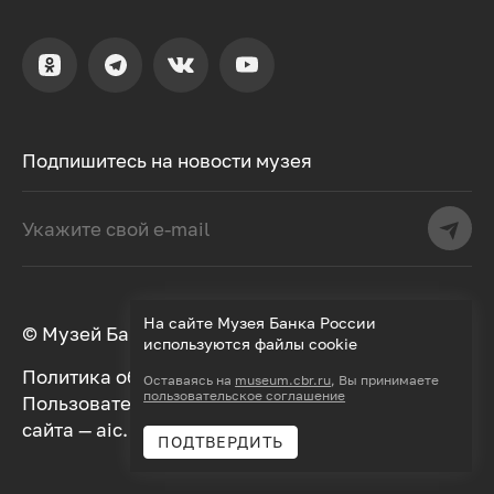
Подпишитесь на новости музея
На сайте Музея Банка России
© Музей Банка России, 2000–2026
используются файлы cookie
Политика обработки персональных данных
Оставаясь на
museum.cbr.ru
, Вы принимаете
пользовательское соглашение
Пользовательское соглашение
Дизайн
сайта —
aic.
Разработка —
Далее
ПОДТВЕРДИТЬ