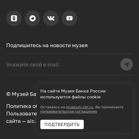
Подпишитесь на новости музея
На сайте Музея Банка России
© Музей Банка России, 2000–2026
используются файлы cookie
Политика обработки персональных данных
Оставаясь на
museum.cbr.ru
, Вы принимаете
пользовательское соглашение
Пользовательское соглашение
Дизайн
сайта —
aic.
Разработка —
Далее
ПОДТВЕРДИТЬ