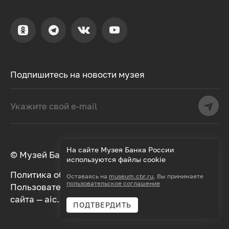
Подпишитесь на новости музея
На сайте Музея Банка России
© Музей Банка России, 2000–2026
используются файлы cookie
Политика обработки персональных данных
Оставаясь на
museum.cbr.ru
, Вы принимаете
пользовательское соглашение
Пользовательское соглашение
Дизайн
сайта —
aic.
Разработка —
Далее
ПОДТВЕРДИТЬ