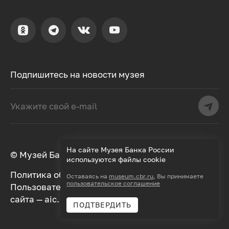
Подпишитесь на новости музея
На сайте Музея Банка России
© Музей Банка России, 2000–2026
используются файлы cookie
Политика обработки персональных данных
Оставаясь на
museum.cbr.ru
, Вы принимаете
пользовательское соглашение
Пользовательское соглашение
Дизайн
сайта —
aic.
Разработка —
Далее
ПОДТВЕРДИТЬ