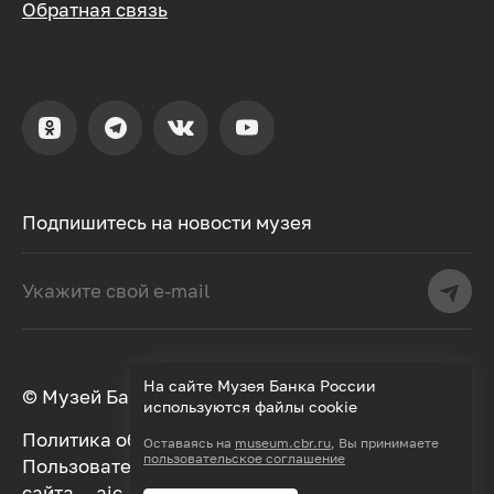
Обратная связь
Подпишитесь на новости музея
На сайте Музея Банка России
© Музей Банка России, 2000–2026
используются файлы cookie
Политика обработки персональных данных
Оставаясь на
museum.cbr.ru
, Вы принимаете
пользовательское соглашение
Пользовательское соглашение
Дизайн
сайта —
aic.
Разработка —
Далее