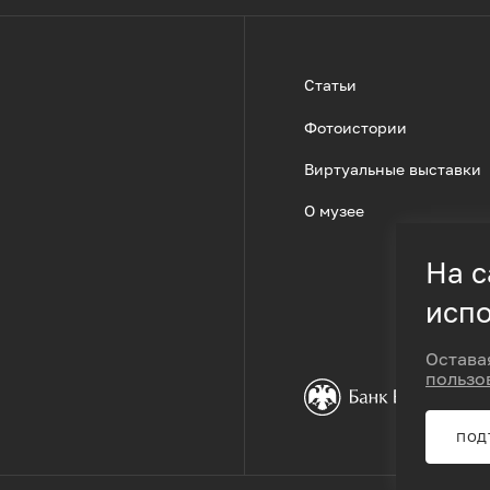
Статьи
Фотоистории
Виртуальные выставки
О музее
На с
испо
Остава
пользо
ПОД