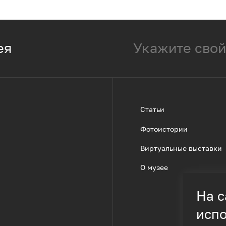
ея
Статьи
Фотоистории
Виртуальные выставки
О музее
На с
испо