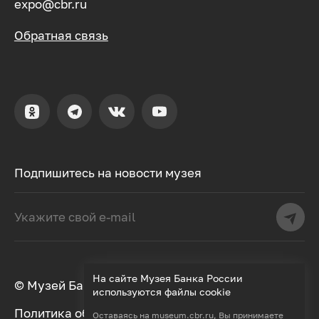
expo@cbr.ru
Обратная связь
Подпишитесь на новости музея
На сайте Музея Банка России
© Музей Банка России, 2000–2026
используются файлы cookie
Политика обработки персональных данных
Оставаясь на
museum.cbr.ru
, Вы принимаете