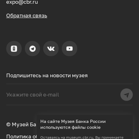
expo@cbr.ru
Обратная связь
Подпишитесь на новости музея
На сайте Музея Банка России
© Музей Банка России, 2000–2026
используются файлы cookie
Политика обработки персональных данных
Оставаясь на
museum.cbr.ru
, Вы принимаете