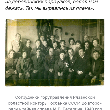
из деревенских переулков, велел нам
бежать. Так мы вырвались из плена».
Сотрудники горуправления Рязанской
областной конторы Госбанка СССР. Во втором
ряду крайняя справа
М.В. Беседина, 1940 год