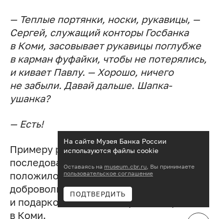
— Теплые портянки, носки, рукавицы, —
Сергей, служащий конторы Госбанка
в Коми, засовывает рукавицы поглубже
в карман фуфайки, чтобы не потерялись,
и кивает Павлу. — Хорошо, ничего
не забыли. Давай дальше. Шапка-
ушанка?
— Есть!
На сайте Музея Банка России
Примеру работников Госбанка
используются файлы cookie
последовали и другие трудящиеся. Это
Оставаясь на
museum.cbr.ru
, Вы принимаете
положило начало массовому
пользовательское соглашение
добровольному сбору теплых вещей
ПОДТВЕРДИТЬ
и подарков для солдат Красной Армии
в Коми.