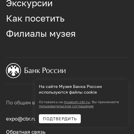
Экскурсии
Как посетить
Филиалы музея
На сайте Музея Банка России
используются файлы cookie
По общим вопросам работы музея
Оставаясь на
museum.cbr.ru
, Вы принимаете
пользовательское соглашение
expo@cbr.ru
ПОДТВЕРДИТЬ
Обратная связь