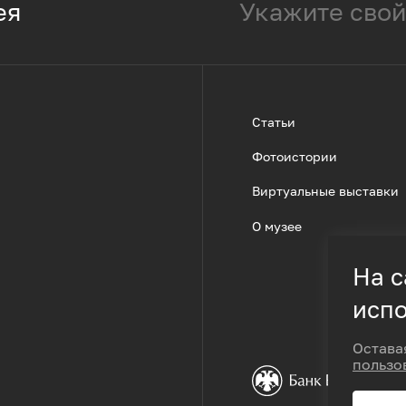
ея
Статьи
Фотоистории
Виртуальные выставки
О музее
На с
испо
Остава
пользо