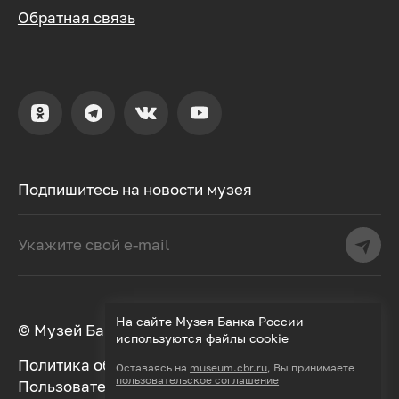
Обратная связь
Подпишитесь на новости музея
На сайте Музея Банка России
© Музей Банка России, 2000–2026
используются файлы cookie
Политика обработки персональных данных
Оставаясь на
museum.cbr.ru
, Вы принимаете
пользовательское соглашение
Пользовательское соглашение
Дизайн