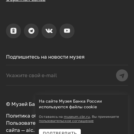
Подпишитесь на новости музея
На сайте Музея Банка России
© Музей Банка России, 2000–2026
используются файлы cookie
Политика обработки персональных данных
Оставаясь на
museum.cbr.ru
, Вы принимаете
пользовательское соглашение
Пользовательское соглашение
Дизайн
сайта —
aic.
Разработка —
Далее
ПОДТВЕРДИТЬ