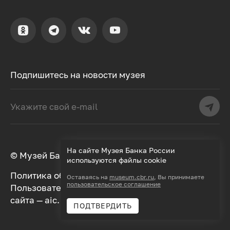
Подпишитесь на новости музея
На сайте Музея Банка России
© Музей Банка России, 2000–2026
используются файлы cookie
Политика обработки персональных данных
Оставаясь на
museum.cbr.ru
, Вы принимаете
пользовательское соглашение
Пользовательское соглашение
Дизайн
сайта —
aic.
Разработка —
Далее
ПОДТВЕРДИТЬ