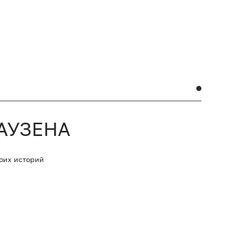
АУЗЕНА
оих историй