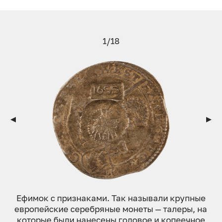
1/18
Ефим­ок с приз­на­ками. Так на­зыва­ли круп­ные
ев­ро­пей­ские се­реб­ря­ные мо­неты — талеры, на
ко­торые бы­ли на­несе­ны го­довое и ко­пе­еч­ное