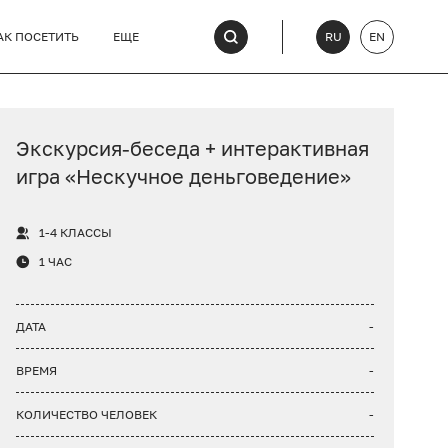
АК ПОСЕТИТЬ
ЕЩЕ
RU
EN
Экскурсия-беседа + интерактивная
игра «Нескучное деньговедение»
1-4 КЛАССЫ
1 ЧАС
ДАТА
-
ВРЕМЯ
-
КОЛИЧЕСТВО ЧЕЛОВЕК
-