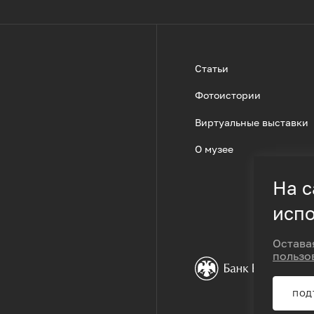
Статьи
Фотоистории
Виртуальные выставки
О музее
На с
испо
Остава
пользо
ПОД