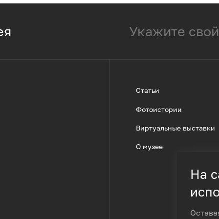
ея
Статьи
Фотоистории
Виртуальные выставки
О музее
На с
испо
Остава