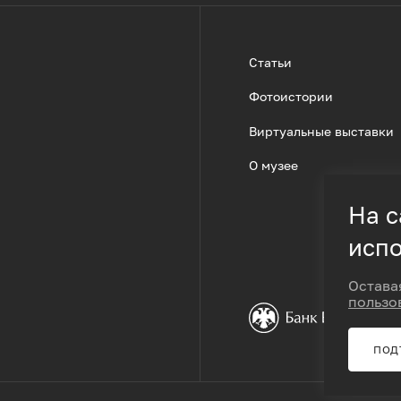
Статьи
Фотоистории
Виртуальные выставки
О музее
На с
испо
Остава
пользо
ПОД