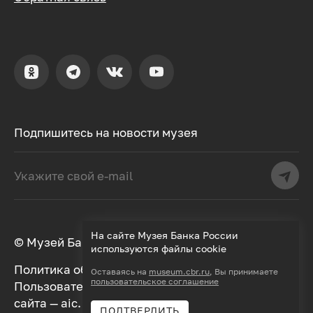
Подпишитесь на новости музея
На сайте Музея Банка России
© Музей Банка России, 2000–2026
используются файлы cookie
Политика обработки персональных данных
Оставаясь на
museum.cbr.ru
, Вы принимаете
пользовательское соглашение
Пользовательское соглашение
Дизайн
сайта —
aic.
Разработка —
Далее
ПОДТВЕРДИТЬ