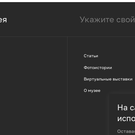
ея
Статьи
Фотоистории
Виртуальные выставки
О музее
На с
испо
Остава