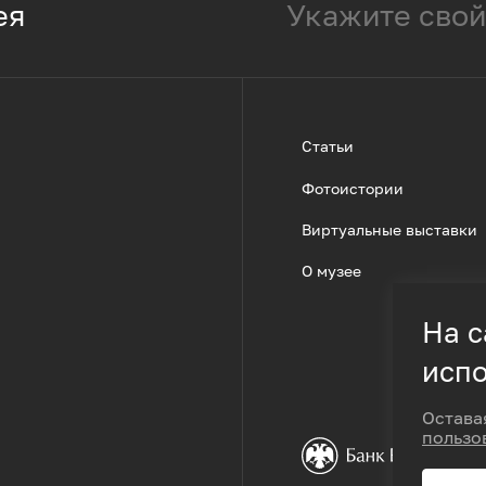
ея
Статьи
Фотоистории
Виртуальные выставки
О музее
На с
испо
Остава
пользо