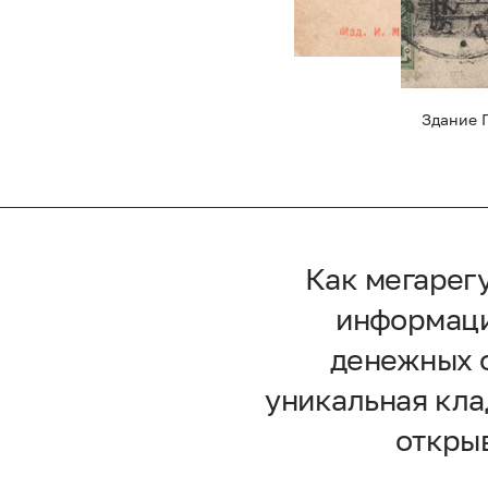
Здание 
Как мегарег
информаци
денежных о
уникальная кла
открыв