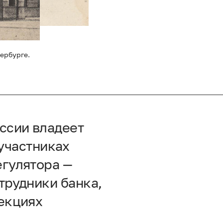
ербурге.
ссии владеет
участниках
егулятора —
трудники банка,
лекциях