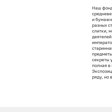
Наш фонд
средневе
и бумажн
разных с
слитки, 
деятелей
император
старинна
предметы
секреты 
полная в
Экспозиц
ряду, но 