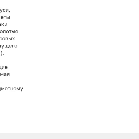
уси,
неты
аки
золотые
нсовых
дущего
),
щие
амая
.
едметному