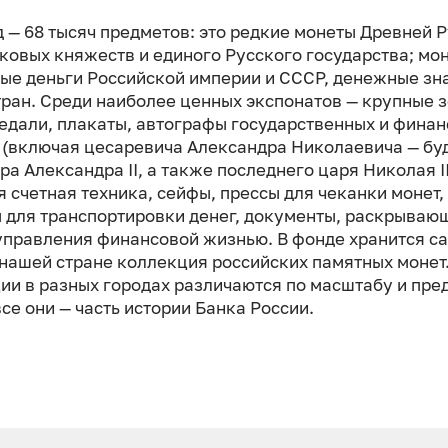
 — 68 тысяч предметов: это редкие монеты Древней Р
ковых княжеств и единого Русского государства; мо
ые деньги Российской империи и СССР, денежные зн
тран. Среди наиболее ценных экспонатов — крупные 
медали, плакаты, автографы государственных и фина
 (включая цесаревича Александра Николаевича — бу
а Александра II, а также последнего царя Николая II
я счетная техника, сейфы, прессы для чеканки монет,
 для транспортировки денег, документы, раскрываю
управления финансовой жизнью. В фонде хранится с
 нашей стране коллекция российских памятных монет
ии в разных городах различаются по масштабу и пр
все они — часть истории Банка России.