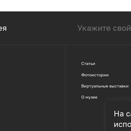
ея
Статьи
Фотоистории
Виртуальные выставки
О музее
На с
испо