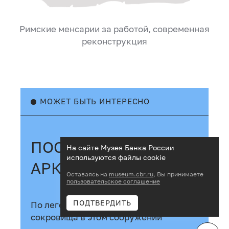
Римские менсарии за работой, современная
реконструкция
МОЖЕТ БЫТЬ ИНТЕРЕСНО
ПОСТРАДАВШАЯ
На сайте Музея Банка России
используются файлы cookie
АРКА
Оставаясь на
museum.cbr.ru
, Вы принимаете
пользовательское соглашение
ПОДТВЕРДИТЬ
По легенде, банкиры прятали
сокровища в этом сооружении