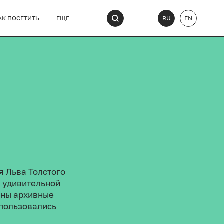
АК ПОСЕТИТЬ
ЕЩЕ
RU
EN
я Льва Толстого
ь удивительной
ены архивные
 пользовались