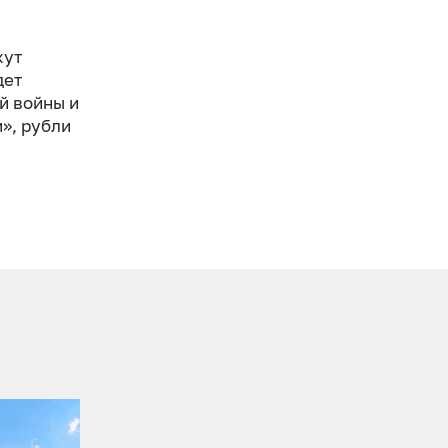
жут
дет
й войны и
», рубли