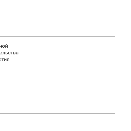
ной
ельства
етия