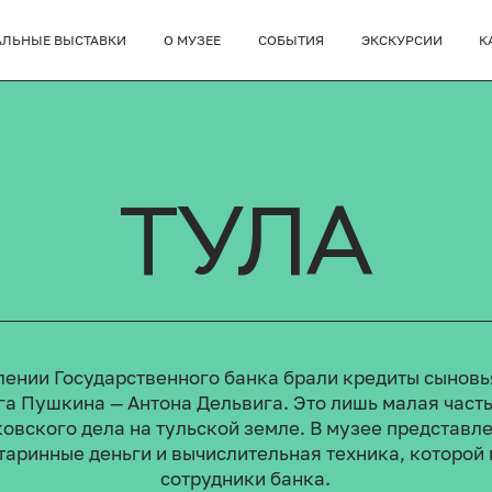
АЛЬНЫЕ ВЫСТАВКИ
О МУЗЕЕ
СОБЫТИЯ
ЭКСКУРСИИ
К
ТУЛА
лении Государственного банка брали кредиты сыновь
га Пушкина — Антона Дельвига. Это лишь малая част
ковского дела на тульской земле. В музее представл
таринные деньги и вычислительная техника, которой
сотрудники банка.