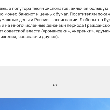
свыше полутора тысяч экспонатов, включая большую
ю монет, банкнот и ценных бумаг. Посетителям пока
умажные деньги России — ассигнации. Любопытно бу
ь и на многочисленные дензнаки периода Гражданско
ет советской власти («романовки», «керенки», «думки
вижения, совзнаки и другие).
1/5