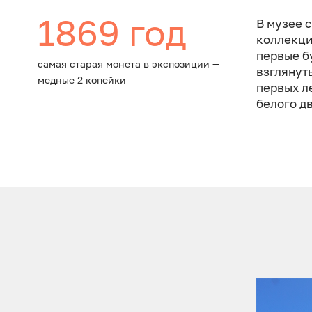
1869 год
В музее 
коллекци
первые б
самая старая монета в экспозиции —
взглянут
медные 2 копейки
первых л
белого д