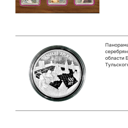
Панорама
серебрян
области 
Тульског