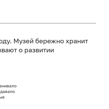
году. Музей бережно хранит
ывают о развитии
менивало
ыдавало
ные
.