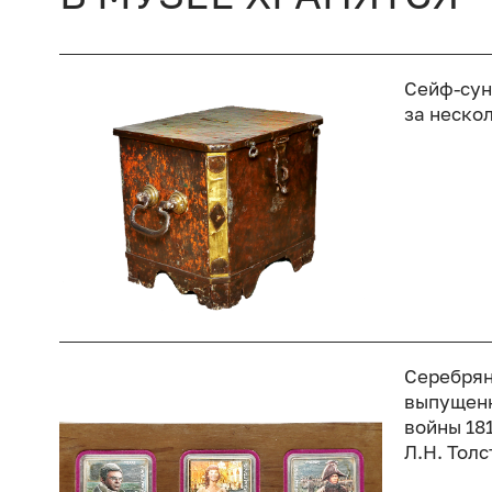
Сейф-сун
за неско
Серебрян
выпущенн
войны 18
Л.Н. Тол