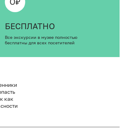
БЕСПЛАТНО
Все экскурсии в музее полностью
бесплатны для всех посетителей
енники
опасть
к как
асности