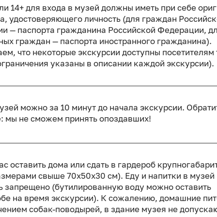
ли 14+ для входа в музей должны иметь при себе ори
а, удостоверяющего личность (для граждан Российс
и — паспорта гражданина Российской Федерации, д
ных граждан — паспорта иностранного гражданина).
ем, что некоторые экскурсии доступны посетителям 
(ограничения указаны в описании каждой экскурсии).
музей можно за 10 минут до начала экскурсии. Обрати
: мы не сможем принять опоздавших!
ас оставить дома или сдать в гардероб крупногабари
азмерами свыше 70x50x30 см). Еду и напитки в музей
ь запрещено (бутилированную воду можно оставить
обе на время экскурсии). К сожалению, домашние пи
чением собак-поводырей, в здание музея не допуска