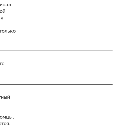
гинал
кой
ля
только
те
тный
томцы,
ются.