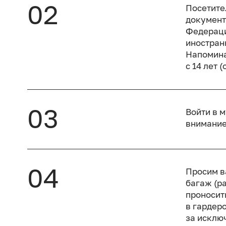
02
Посетите
документ
Федераци
иностран
Напомина
с 14 лет 
03
Войти в 
внимание
04
Просим в
багаж (р
проносит
в гардер
за исклю