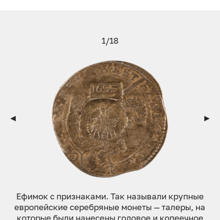
1/18
Ефим­ок с приз­на­ками. Так на­зыва­ли круп­ные
ев­ро­пей­ские се­реб­ря­ные мо­неты — талеры, на
ко­торые бы­ли на­несе­ны го­довое и ко­пе­еч­ное