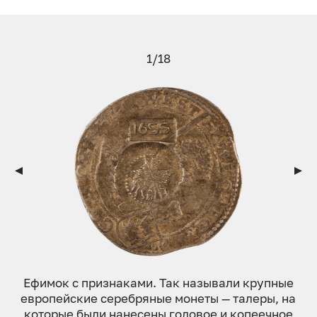
1/18
Ефим­ок с приз­на­ками. Так на­зыва­ли круп­ные
ев­ро­пей­ские се­реб­ря­ные мо­неты — талеры, на
ко­торые бы­ли на­несе­ны го­довое и ко­пе­еч­ное