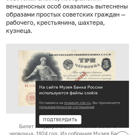
венценосных особ оказались вытеснены
образами простых советских граждан —
рабочего, крестьянина, шахтера,
кузнеца.
На сайте Музея Банка России
используются файлы cookie
Оставаясь на
museum.cbr.ru
, Вы принимаете
пользовательское соглашение
ПОДТВЕРДИТЬ
Билет Государственного банка СССР 3
червонца, 1924 год. Из собрания Музея Банка