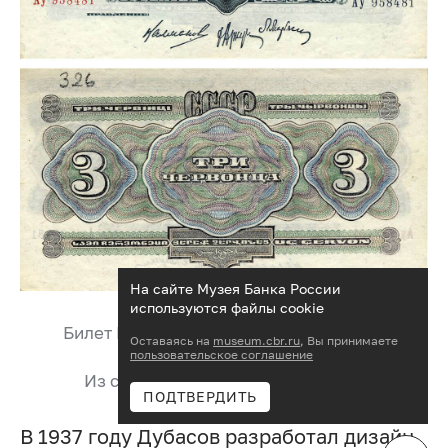
На сайте Музея Банка России
используются файлы cookie
Билет Государственного банка СССР 3
Оставаясь на
museum.cbr.ru
, Вы принимаете
червонца, 1932 год.
пользовательское соглашение
Из собрания Музея Банка России
ПОДТВЕРДИТЬ
В 1937 году Дубасов разработал дизайн