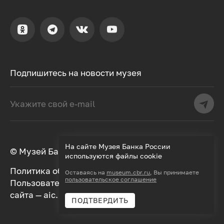
Подпишитесь на новости музея
На сайте Музея Банка России
© Музей Банка России, 2000–2026
используются файлы cookie
Политика обработки персональных данных
Оставаясь на
museum.cbr.ru
, Вы принимаете
пользовательское соглашение
Пользовательское соглашение
Дизайн
сайта —
aic.
Разработка —
Далее
ПОДТВЕРДИТЬ