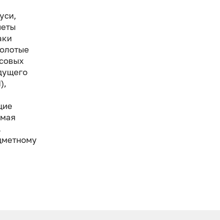
уси,
неты
аки
золотые
нсовых
дущего
),
щие
амая
.
едметному