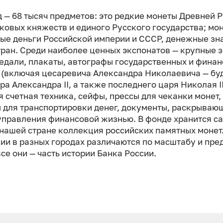
 — 68 тысяч предметов: это редкие монеты Древней Р
ковых княжеств и единого Русского государства; мо
ые деньги Российской империи и СССР, денежные зн
тран. Среди наиболее ценных экспонатов — крупные 
медали, плакаты, автографы государственных и фина
 (включая цесаревича Александра Николаевича — бу
а Александра II, а также последнего царя Николая II
я счетная техника, сейфы, прессы для чеканки монет,
 для транспортировки денег, документы, раскрываю
управления финансовой жизнью. В фонде хранится с
 нашей стране коллекция российских памятных монет
ии в разных городах различаются по масштабу и пр
все они — часть истории Банка России.