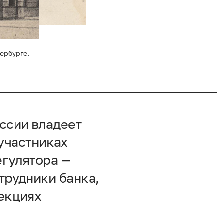
ербурге.
ссии владеет
участниках
егулятора —
трудники банка,
лекциях