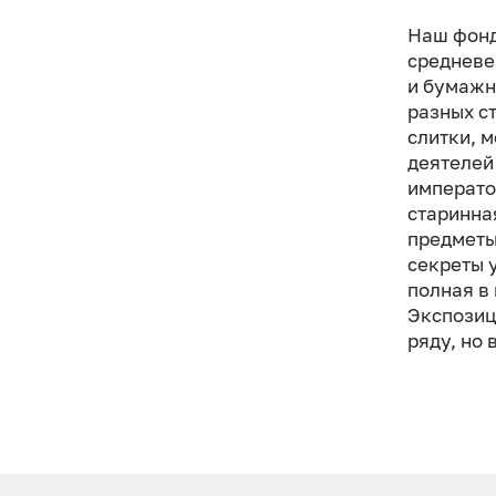
Наш фонд
средневе
и бумажн
разных с
слитки, 
деятелей
император
старинна
предметы
секреты 
полная в
Экспозиц
ряду, но 