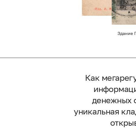
Здание 
Как мегарег
информаци
денежных о
уникальная кла
открыв