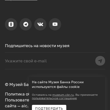
Подпишитесь на новости музея
На сайте Музея Банка России
© Музей Банка России, 2000–2026
используются файлы cookie
Политика обработки персональных данных
Оставаясь на
museum.cbr.ru
, Вы принимаете
пользовательское соглашение
Пользовательское соглашение
Дизайн
сайта —
aic.
Разработка —
Далее
ПОДТВЕРДИТЬ