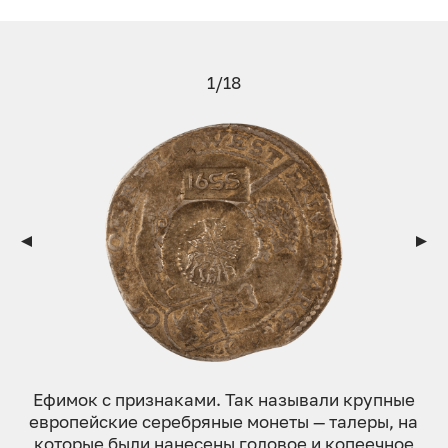
1/18
Ефим­ок с приз­на­ками. Так на­зыва­ли круп­ные
ев­ро­пей­ские се­реб­ря­ные мо­неты — талеры, на
ко­торые бы­ли на­несе­ны го­довое и ко­пе­еч­ное