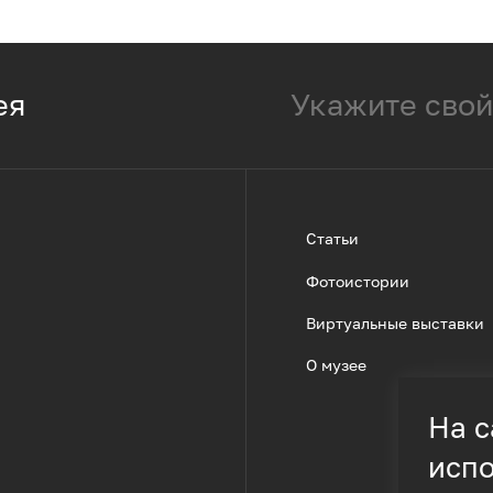
ея
Статьи
Фотоистории
Виртуальные выставки
О музее
На с
испо