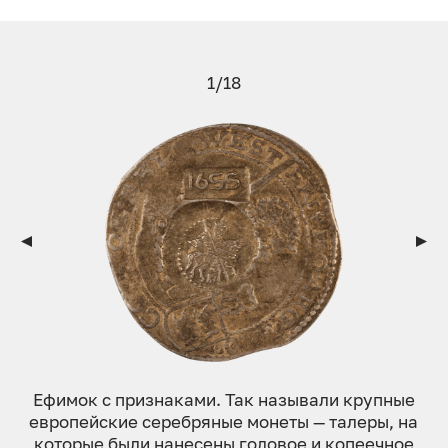
1/18
Ефим­ок с приз­на­ками. Так на­зыва­ли круп­ные
ев­ро­пей­ские се­реб­ря­ные мо­неты — талеры, на
ко­торые бы­ли на­несе­ны го­довое и ко­пе­еч­ное