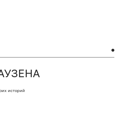
АУЗЕНА
оих историй