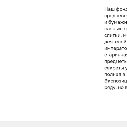
Наш фонд
средневе
и бумажн
разных с
слитки, 
деятелей
император
старинна
предметы
секреты 
полная в
Экспозиц
ряду, но 