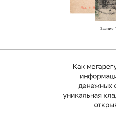
Здание 
Как мегарег
информаци
денежных о
уникальная кла
открыв