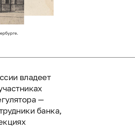
ербурге.
ссии владеет
участниках
егулятора —
трудники банка,
лекциях