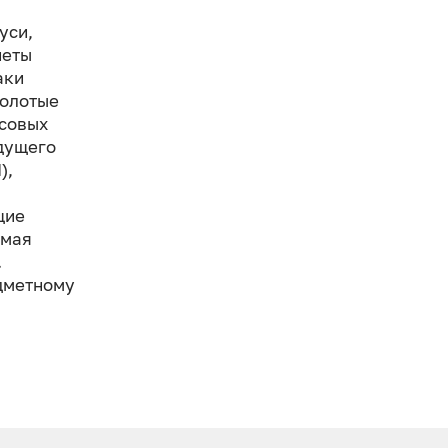
уси,
неты
аки
золотые
нсовых
дущего
),
щие
амая
.
едметному