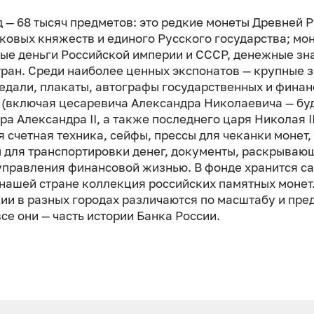
 — 68 тысяч предметов: это редкие монеты Древней Р
ковых княжеств и единого Русского государства; мо
ые деньги Российской империи и СССР, денежные зн
тран. Среди наиболее ценных экспонатов — крупные 
медали, плакаты, автографы государственных и фина
 (включая цесаревича Александра Николаевича — бу
а Александра II, а также последнего царя Николая II
я счетная техника, сейфы, прессы для чеканки монет,
 для транспортировки денег, документы, раскрываю
управления финансовой жизнью. В фонде хранится с
 нашей стране коллекция российских памятных монет
ии в разных городах различаются по масштабу и пр
все они — часть истории Банка России.