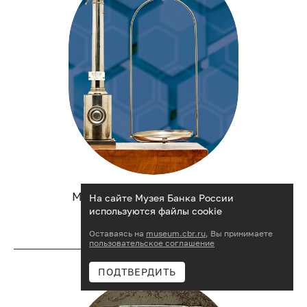
Мера вещей: с чем работали
На сайте Музея Банка России
банковские служащие
используются файлы cookie
Оставаясь на
museum.cbr.ru
, Вы принимаете
пользовательское соглашение
ПОДТВЕРДИТЬ