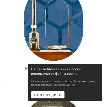
Мера вещей: с чем работали
На сайте Музея Банка России
банковские служащие
используются файлы cookie
Оставаясь на
museum.cbr.ru
, Вы принимаете
пользовательское соглашение
ПОДТВЕРДИТЬ