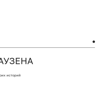
АУЗЕНА
оих историй